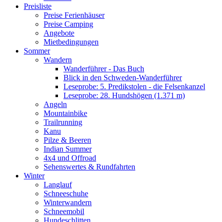
Preisliste
Preise Ferienhäuser
Preise Camping
Angebote
Mietbedingungen
Sommer
Wandern
Wanderführer - Das Buch
Blick in den Schweden-Wanderführer
Leseprobe: 5. Predikstolen - die Felsenkanzel
Leseprobe: 28. Hundshögen (1.371 m)
Angeln
Mountainbike
Trailrunning
Kanu
Pilze & Beeren
Indian Summer
4x4 und Offroad
Sehenswertes & Rundfahrten
Winter
Langlauf
Schneeschuhe
Winterwandern
Schneemobil
Hundeschlitten